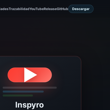
dades
Trazabilidad
YouTube
Release
GitHub
Descargar
Inspyro