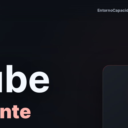
Entorno
Capaci
ube
nte