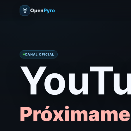
Open
Pyro
CANAL OFICIAL
YouT
Próximame