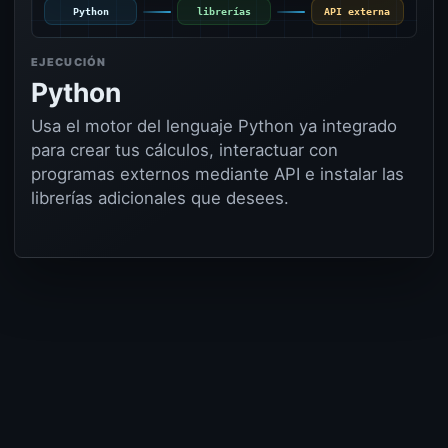
entrega.pdf
aprender
notebook
DOCX
Python
librerías
API externa
M
u
φ
M
n
EJECUCIÓN
Python
Usa el motor del lenguaje Python ya integrado
para crear tus cálculos, interactuar con
programas externos mediante API e instalar las
librerías adicionales que desees.