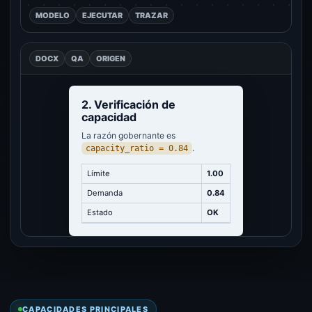
MODELO
EJECUTAR
TRAZAR
DOCX
QA
ORIGEN
2. Verificación de
capacidad
La razón gobernante es
.
capacity_ratio = 0.84
Límite
1.00
Demanda
0.84
Estado
OK
CAPACIDADES PRINCIPALES