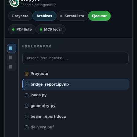
Espacio de ingeniería
Proyecto
Archivos
Kernel listo
Ejecutar
PDF listo
MCP local
EXPLORADOR
Buscar por nombre...
Proyecto
bridge_report.ipynb
loads.py
geometry.py
beam_report.docx
delivery.pdf