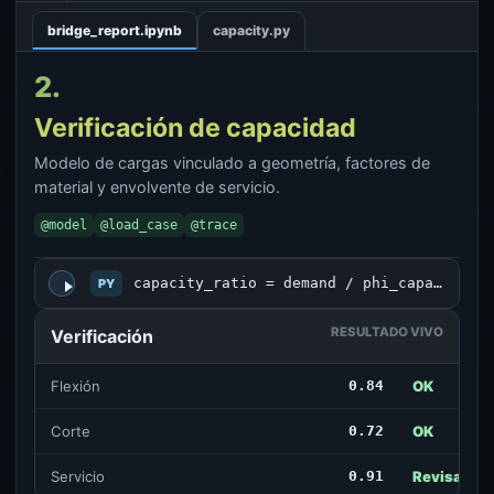
bridge_report.ipynb
capacity.py
2.
Verificación de capacidad
Modelo de cargas vinculado a geometría, factores de
material y envolvente de servicio.
@model
@load_case
@trace
capacity_ratio = demand / phi_capacity
PY
RESULTADO VIVO
Verificación
Flexión
0.84
OK
Corte
0.72
OK
Servicio
0.91
Revisar