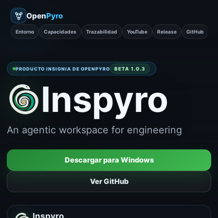
Open
Pyro
Entorno
Capacidades
Trazabilidad
YouTube
Release
GitHub
D
BETA 1.0.3
PRODUCTO INSIGNIA DE OPENPYRO
Inspyro
An agentic workspace for engineering
Descargar para Windows
Ver GitHub
Inspyro